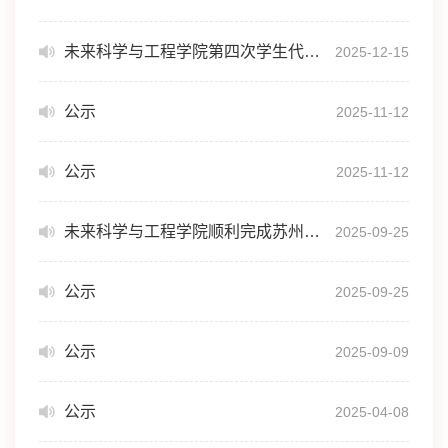
未来科学与工程学院第四次学生代表大会顺利召开
2025-12-15
公示
2025-11-12
公示
2025-11-12
未来科学与工程学院顺利完成苏州大学第三十八次学生代表大会正式代表选举工作
2025-09-25
公示
2025-09-25
公示
2025-09-09
公示
2025-04-08